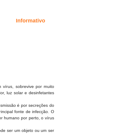
s
Informativo
More
 vírus, sobrevive por muito
, luz solar e desinfetantes
ansmissão é por secreções do
incipal fonte de infecção. O
er humano por perto, o vírus
pode ser um objeto ou um ser