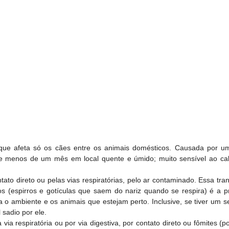
Apadrinhamento
Voluntariado
Doaçõe
 que afeta só os cães entre os animais domésticos. Causada por um
e menos de um mês em local quente e úmido; muito sensível ao calor
ato direto ou pelas vias respiratórias, pelo ar contaminado. Essa tr
os (espirros e gotículas que saem do nariz quando se respira) é a pr
 o ambiente e os animais que estejam perto. Inclusive, se tiver um s
sadio por ele.
via respiratória ou por via digestiva, por contato direto ou fômites (