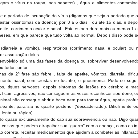
gam o vírus na roupa, nos sapatos) , água e alimentos contamin
re o período de incubação do vírus (digamos que seja o período que oc
star ossintomas da doença) por 3 a 6 dias , ou até 15 dias, e depo
etite, corrimento ocular e nasal . Este estado dura mais ou menos 1 
meses, em que parece que tudo volta ao normal. Depois disso pode s
(diarréia e vômito), respiratórios (corrimento nasal e ocular) ou 
ver associação deles.
envolvido só uma das fases da doença ou sobreviver desenvolvend
u todos juntos.
s da 2º fase são febre , falta de apetite, vômitos, diarréia, dific
rimento nasal, com crostas no focinho, e pneumonia. Pode se segu
s, tiques nervosos, depois sintomas de lesões no cérebro e me
s ficam agressivos, não conseguem as vezes reconhecer seu dono, ou 
nimal não consegue abrir a boca nem para tomar água, apatia profun
ante, paralisia no quarto posterior ('descadeirado'). Dificilmente o
lenta ou rápida).
ndo quase exclusivamente do cão sua sobrevivência ou não. Digo qua
do coisas que podem atrapalhar sua "guerra" com a doença, como as in
ão correta, receitar medicamentos que ajudem a combater as inflamaç