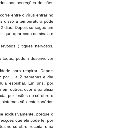
ados por secreções de cães
orre entre o vírus entrar no
is disso a temperatura pode
a 2 dias. Depois se segue um
er que apareçam os sinais e
nervosos ( tiques nervosos,
o todas, podem desenvolver
uldade para respirar. Depois
ir por 1 a 2 semanas e daí
dula espinhal. Em uns, por
em outros, ocorre paralisia
da; por lesões no cérebro e
s sintomas são estacionários
se exclusivamente, porque o
fecções que ele pode ter por
ões no cérebro, receitar uma