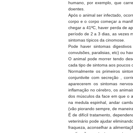
humano, por exemplo, que carre
doentes.
Após o animal ser infectado, ocor
corpo e o corpo começar a manife
chegar a 41ºC, haver perda de ap
período de 2 a 3 dias, as vezes 
sintomas típicos da cinomose.
Pode haver sintomas digestivos 
convulsões, paralisias, etc) ou ha
O animal pode morrer tendo des
cada tipo de sintoma aos poucos o
Normalmente os primeiros sintoma
conjuntivite com secreção , cor
aparecerem os sintomas nervoso
inflamação no cérebro, os animai
dos músculos da face em que o a
na medula espinhal, andar cambale
(vão piorando sempre, de maneira 
É de difícil tratamento, depende
veterinário pode ajudar eliminan
fraqueza, aconselhar a alimentaç